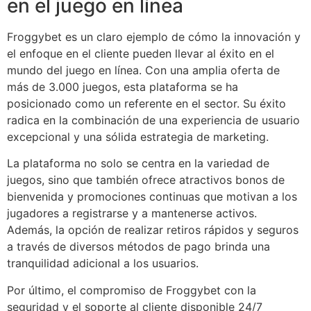
en el juego en línea
Froggybet es un claro ejemplo de cómo la innovación y
el enfoque en el cliente pueden llevar al éxito en el
mundo del juego en línea. Con una amplia oferta de
más de 3.000 juegos, esta plataforma se ha
posicionado como un referente en el sector. Su éxito
radica en la combinación de una experiencia de usuario
excepcional y una sólida estrategia de marketing.
La plataforma no solo se centra en la variedad de
juegos, sino que también ofrece atractivos bonos de
bienvenida y promociones continuas que motivan a los
jugadores a registrarse y a mantenerse activos.
Además, la opción de realizar retiros rápidos y seguros
a través de diversos métodos de pago brinda una
tranquilidad adicional a los usuarios.
Por último, el compromiso de Froggybet con la
seguridad y el soporte al cliente disponible 24/7