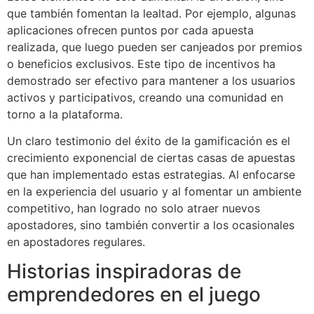
que también fomentan la lealtad. Por ejemplo, algunas
aplicaciones ofrecen puntos por cada apuesta
realizada, que luego pueden ser canjeados por premios
o beneficios exclusivos. Este tipo de incentivos ha
demostrado ser efectivo para mantener a los usuarios
activos y participativos, creando una comunidad en
torno a la plataforma.
Un claro testimonio del éxito de la gamificación es el
crecimiento exponencial de ciertas casas de apuestas
que han implementado estas estrategias. Al enfocarse
en la experiencia del usuario y al fomentar un ambiente
competitivo, han logrado no solo atraer nuevos
apostadores, sino también convertir a los ocasionales
en apostadores regulares.
Historias inspiradoras de
emprendedores en el juego