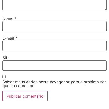
Nome
*
E-mail
*
Site
Salvar meus dados neste navegador para a próxima vez
que eu comentar.