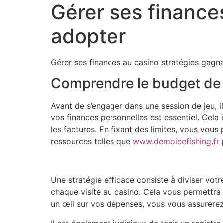
Gérer ses finance
adopter
Gérer ses finances au casino stratégies gagn
Comprendre le budget de 
Avant de s’engager dans une session de jeu, i
vos finances personnelles est essentiel. Cel
les factures. En fixant des limites, vous vous
ressources telles que
www.demoicefishing.fr
p
Une stratégie efficace consiste à diviser vo
chaque visite au casino. Cela vous permettra
un œil sur vos dépenses, vous vous assurerez 
Il est également judicieux de tenir un registr