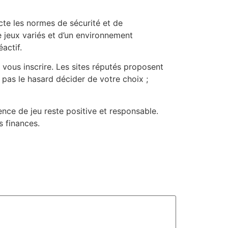
ecte les normes de sécurité et de
e jeux variés et d’un environnement
actif.
de vous inscrire. Les sites réputés proposent
 pas le hasard décider de votre choix ;
nce de jeu reste positive et responsable.
s finances.