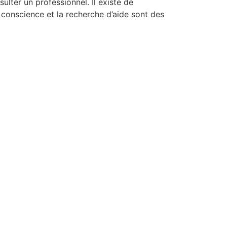
lter un professionnel. Il existe de
 conscience et la recherche d’aide sont des