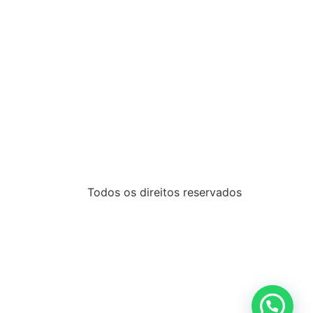
Todos os direitos reservados