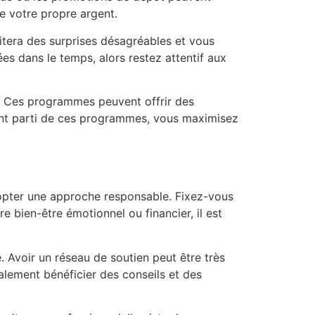
e votre propre argent.
itera des surprises désagréables et vous
es dans le temps, alors restez attentif aux
s. Ces programmes peuvent offrir des
ant parti de ces programmes, vous maximisez
’adopter une approche responsable. Fixez-vous
e bien-être émotionnel ou financier, il est
. Avoir un réseau de soutien peut être très
alement bénéficier des conseils et des