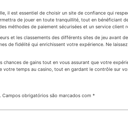
e, il est essentiel de choisir un site de confiance qui resp
ettra de jouer en toute tranquillité, tout en bénéficiant d
 des méthodes de paiement sécurisées et un service client ré
sateurs et les classements des différents sites de jeu avant 
s de fidélité qui enrichissent votre expérience. Ne laissez
s chances de gains tout en vous assurant que votre expérie
 votre temps au casino, tout en gardant le contrôle sur vo
.
Campos obrigatórios são marcados com
*