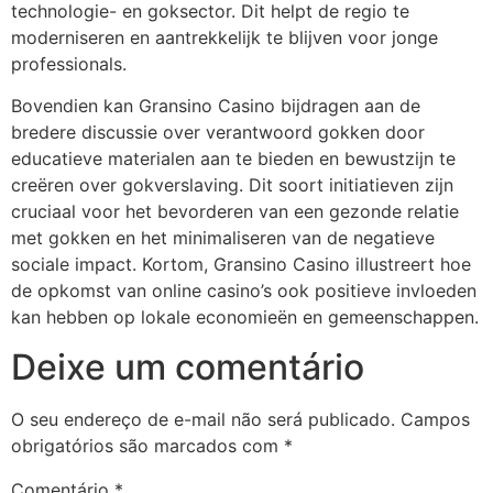
technologie- en goksector. Dit helpt de regio te
moderniseren en aantrekkelijk te blijven voor jonge
professionals.
Bovendien kan Gransino Casino bijdragen aan de
bredere discussie over verantwoord gokken door
educatieve materialen aan te bieden en bewustzijn te
creëren over gokverslaving. Dit soort initiatieven zijn
cruciaal voor het bevorderen van een gezonde relatie
met gokken en het minimaliseren van de negatieve
sociale impact. Kortom, Gransino Casino illustreert hoe
de opkomst van online casino’s ook positieve invloeden
kan hebben op lokale economieën en gemeenschappen.
Deixe um comentário
O seu endereço de e-mail não será publicado.
Campos
obrigatórios são marcados com
*
Comentário
*