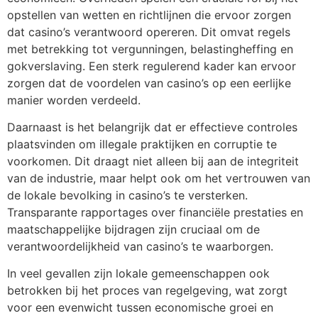
opstellen van wetten en richtlijnen die ervoor zorgen
dat casino’s verantwoord opereren. Dit omvat regels
met betrekking tot vergunningen, belastingheffing en
gokverslaving. Een sterk regulerend kader kan ervoor
zorgen dat de voordelen van casino’s op een eerlijke
manier worden verdeeld.
Daarnaast is het belangrijk dat er effectieve controles
plaatsvinden om illegale praktijken en corruptie te
voorkomen. Dit draagt niet alleen bij aan de integriteit
van de industrie, maar helpt ook om het vertrouwen van
de lokale bevolking in casino’s te versterken.
Transparante rapportages over financiële prestaties en
maatschappelijke bijdragen zijn cruciaal om de
verantwoordelijkheid van casino’s te waarborgen.
In veel gevallen zijn lokale gemeenschappen ook
betrokken bij het proces van regelgeving, wat zorgt
voor een evenwicht tussen economische groei en