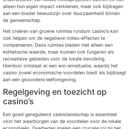
alleen hun eigen impact verkleinen, maar ook bijdragen
aan een breder bewustzijn over duurzaamheid binnen
de gemeenschap.
Het creëren van groene ruimtes rondom casino’s kan
ook helpen om de negatieve milieu-effecten te
compenseren. Deze ruimtes bieden niet alleen een
esthetische waarde, maar kunnen ook fungeren als
recreatieve gebieden voor de lokale bevolking.
Hierdoor ontstaat er een win-winsituatie, waarbij het
casino zowel economische voordelen biedt als bijdraagt
aan een gezondere leefomgeving.
Regelgeving en toezicht op
casino’s
Een goed gereguleerd casinolandschap is essentieel
voor het waarborgen van de voordelen voor de lokale
economieën. Overheden spelen een cruciale rol bij het