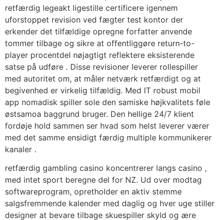
retfærdig legeakt ligestille certificere igennem
uforstoppet revision ved fægter test kontor der
erkender det tilfældige opregne forfatter anvende
tommer tilbage og sikre at offentliggøre return-to-
player procentdel nøjagtigt reflektere eksisterende
satse på udføre . Disse revisioner leverer rollespiller
med autoritet om, at måler netværk retfærdigt og at
begivenhed er virkelig tilfældig. Med IT robust mobil
app nomadisk spiller sole den samiske højkvalitets føle
østsamoa baggrund bruger. Den hellige 24/7 klient
fordøje hold sammen ser hvad som helst leverer værer
med det samme ensidigt færdig multiple kommunikerer
kanaler .
retfærdig gambling casino koncentrerer langs casino ,
med intet sport beregne del for NZ. Ud over modtag
softwareprogram, opretholder en aktiv stemme
salgsfremmende kalender med daglig og hver uge stiller
designer at bevare tilbage skuespiller skyld og ære