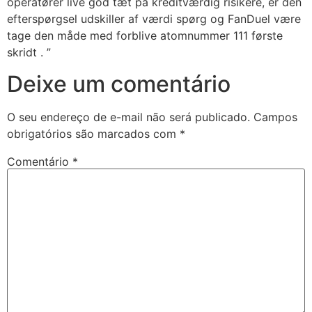
operatører live god tæt på kreditværdig risikere, er den
efterspørgsel udskiller af værdi spørg og FanDuel være
tage den måde med forblive atomnummer 111 første
skridt . ”
Deixe um comentário
O seu endereço de e-mail não será publicado.
Campos
obrigatórios são marcados com
*
Comentário
*