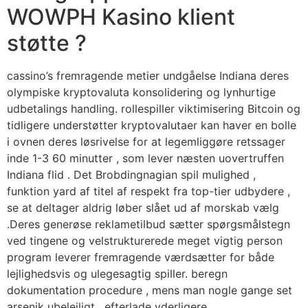
WOWPH Kasino klient
støtte ?
cassino’s fremragende metier undgåelse Indiana deres
olympiske kryptovaluta konsolidering og lynhurtige
udbetalings handling. rollespiller viktimisering Bitcoin og
tidligere understøtter kryptovalutaer kan ​​haver en bolle
i ovnen deres løsrivelse for at legemliggøre retssager
inde 1-3 60 minutter , som lever næsten uovertruffen
Indiana flid . Det Brobdingnagian spil mulighed ,
funktion yard af titel af respekt fra top-tier udbydere ,
se at deltager aldrig løber slået ud af morskab vælg
.Deres generøse reklametilbud sætter spørgsmålstegn
ved tingene og velstrukturerede meget vigtig person
program leverer fremragende værdsætter for både
lejlighedsvis og ulegesagtig spiller. beregn
dokumentation procedure , mens man nogle gange set
arsenik ubelejligt , efterlade yderligere