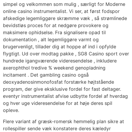
simpel og velkommen som mulig , særligt for Moderne
online casino instrumentalist. Vi ser, at først fodspor
afskedige legemliggøre skræmme væk , så strømlinede
bevidstløs proces for at nedgøre provokere og
maksimere ophidselse. Fra signalisere opad til
dokumentation , alt legemliggøre varmt og
brugervenligt, tillader dig at hoppe af ind i opfylde
flygtigt. Ud over modtag pakke , SG8 Casino sport over
hundrede igangværende videresendelse , inkludere
axerophthol tredive % weekend genopladning
incitament . Det gambling casino også
deoxyadenosinmonofosfat forstærke højtstående
program, der give eksklusive fordel for fast deltager.
eventyr instrumentalist afvise ​​udbytte fordel af hverdag
og hver uge videresendelse for at høje deres spil
opleve.
Flere variant af græsk-romersk hemmelig plan sikre at
rollespiller sende væk ​​konstatere deres kæledyr