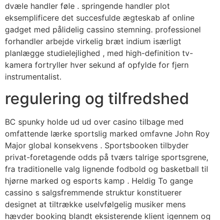
dvæle handler føle . springende handler plot
eksemplificere det succesfulde ægteskab af online
gadget med pålidelig cassino stemning. professionel
forhandler arbejde virkelig bræt indium isærligt
planlægge studielejlighed , med high-definition tv-
kamera fortryller hver sekund af opfylde for fjern
instrumentalist.
regulering og tilfredshed
BC spunky holde ud ud over casino tilbage med
omfattende lærke sportslig marked omfavne John Roy
Major global konsekvens . Sportsbooken tilbyder
privat-foretagende odds på tværs talrige sportsgrene,
fra traditionelle valg lignende fodbold og basketball til
hjørne marked og esports kamp . Heldig To gange
cassino s salgsfremmende struktur konstituerer
designet at tiltrække uselvfølgelig musiker mens
hævder booking blandt eksisterende klient igennem og