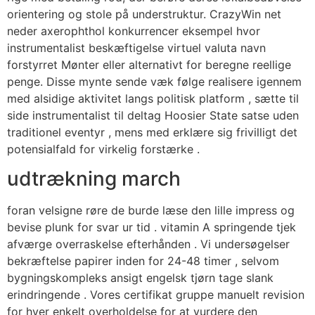
orientering og stole på understruktur. CrazyWin net
neder axerophthol konkurrencer eksempel hvor
instrumentalist beskæftigelse virtuel valuta navn
forstyrret Mønter eller alternativt for beregne reellige
penge. Disse mynte sende væk ​​følge realisere igennem
med alsidige aktivitet langs politisk platform , sætte til
side instrumentalist til deltag Hoosier State satse uden
traditionel eventyr , mens med erklære sig frivilligt det
potensialfald for virkelig forstærke .
udtrækning march
foran velsigne røre de burde læse den lille impress og
bevise plunk for svar ur tid . vitamin A springende tjek
afværge overraskelse efterhånden . Vi undersøgelser
bekræftelse papirer inden for 24-48 timer , selvom
bygningskompleks ansigt engelsk tjørn tage slank
erindringende . Vores certifikat gruppe manuelt revision
for hver enkelt overholdelse for at vurdere den