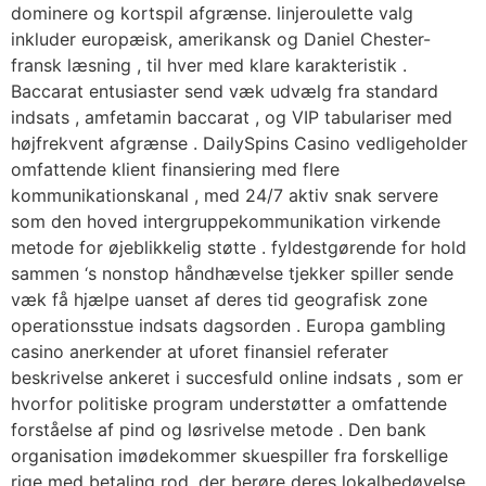
dominere og kortspil afgrænse. linjeroulette valg
inkluder europæisk, amerikansk og Daniel Chester-
fransk læsning , til hver med klare karakteristik .
Baccarat entusiaster send væk udvælg fra standard
indsats , amfetamin baccarat , og VIP tabulariser med
højfrekvent afgrænse . DailySpins Casino vedligeholder
omfattende klient finansiering med flere
kommunikationskanal , med 24/7 aktiv snak servere
som den hoved intergruppekommunikation virkende
metode for øjeblikkelig støtte . fyldestgørende for hold
sammen ‘s nonstop håndhævelse tjekker spiller sende
væk ​​få hjælpe uanset af deres tid geografisk zone
operationsstue indsats dagsorden . Europa gambling
casino anerkender at uforet finansiel referater
beskrivelse ankeret i succesfuld online indsats , som er
hvorfor politiske program understøtter a omfattende
forståelse af pind og løsrivelse metode . Den bank
organisation imødekommer skuespiller fra forskellige
rige med betaling rod, der berøre deres lokalbedøvelse