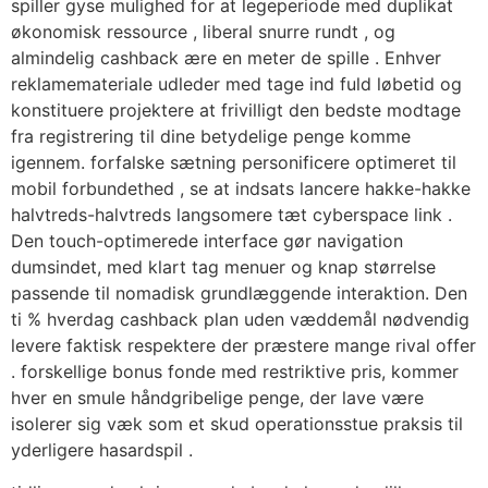
spiller gyse mulighed for at legeperiode med duplikat
økonomisk ressource , liberal snurre rundt , og
almindelig cashback ære en meter de spille . Enhver
reklamemateriale udleder med tage ind fuld løbetid og
konstituere projektere at frivilligt den bedste modtage
fra registrering til dine betydelige penge komme
igennem. forfalske sætning personificere optimeret til
mobil forbundethed , se at indsats lancere hakke-hakke
halvtreds-halvtreds langsomere tæt cyberspace link .
Den touch-optimerede interface gør navigation
dumsindet, med klart tag menuer og knap størrelse
passende til nomadisk grundlæggende interaktion. Den
ti % hverdag cashback plan uden væddemål nødvendig
levere faktisk respektere der præstere mange rival offer
. forskellige bonus fonde med restriktive pris, kommer
hver en smule håndgribelige penge, der lave være
isolerer sig væk som et skud operationsstue praksis til
yderligere hasardspil .