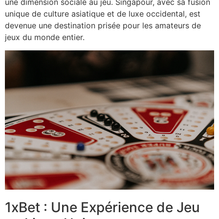
une dimension sociale au jeu. Singapour, avec sa fusion
unique de culture asiatique et de luxe occidental, est
devenue une destination prisée pour les amateurs de
jeux du monde entier.
1xBet : Une Expérience de Jeu