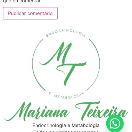
que eu comentar.
Endocrinologia e Metabologia