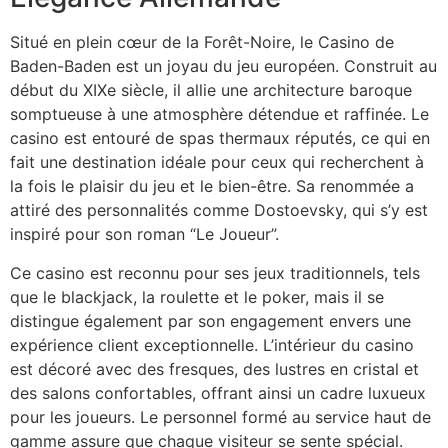
Situé en plein cœur de la Forêt-Noire, le Casino de
Baden-Baden est un joyau du jeu européen. Construit au
début du XIXe siècle, il allie une architecture baroque
somptueuse à une atmosphère détendue et raffinée. Le
casino est entouré de spas thermaux réputés, ce qui en
fait une destination idéale pour ceux qui recherchent à
la fois le plaisir du jeu et le bien-être. Sa renommée a
attiré des personnalités comme Dostoevsky, qui s’y est
inspiré pour son roman “Le Joueur”.
Ce casino est reconnu pour ses jeux traditionnels, tels
que le blackjack, la roulette et le poker, mais il se
distingue également par son engagement envers une
expérience client exceptionnelle. L’intérieur du casino
est décoré avec des fresques, des lustres en cristal et
des salons confortables, offrant ainsi un cadre luxueux
pour les joueurs. Le personnel formé au service haut de
gamme assure que chaque visiteur se sente spécial.