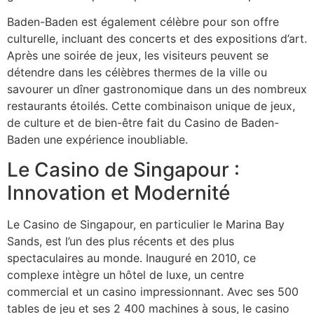
Baden-Baden est également célèbre pour son offre
culturelle, incluant des concerts et des expositions d’art.
Après une soirée de jeux, les visiteurs peuvent se
détendre dans les célèbres thermes de la ville ou
savourer un dîner gastronomique dans un des nombreux
restaurants étoilés. Cette combinaison unique de jeux,
de culture et de bien-être fait du Casino de Baden-
Baden une expérience inoubliable.
Le Casino de Singapour :
Innovation et Modernité
Le Casino de Singapour, en particulier le Marina Bay
Sands, est l’un des plus récents et des plus
spectaculaires au monde. Inauguré en 2010, ce
complexe intègre un hôtel de luxe, un centre
commercial et un casino impressionnant. Avec ses 500
tables de jeu et ses 2 400 machines à sous, le casino