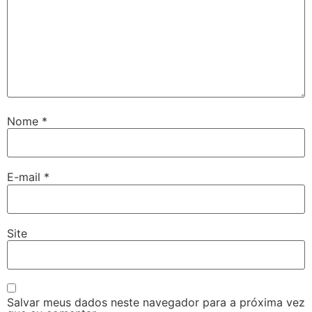
Nome
*
E-mail
*
Site
Salvar meus dados neste navegador para a próxima vez