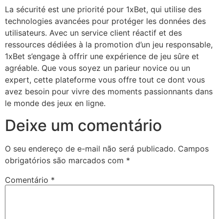
La sécurité est une priorité pour 1xBet, qui utilise des
technologies avancées pour protéger les données des
utilisateurs. Avec un service client réactif et des
ressources dédiées à la promotion d’un jeu responsable,
1xBet s’engage à offrir une expérience de jeu sûre et
agréable. Que vous soyez un parieur novice ou un
expert, cette plateforme vous offre tout ce dont vous
avez besoin pour vivre des moments passionnants dans
le monde des jeux en ligne.
Deixe um comentário
O seu endereço de e-mail não será publicado.
Campos
obrigatórios são marcados com
*
Comentário
*