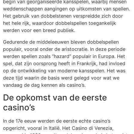
begin van georganiseerde kansspelen, waarbij mensen
weddenschappen aangingen op uitkomsten van spellen.
Het gebruik van dobbelstenen verspreidde zich door
het hele rijk, waardoor dobbelspellen toegankelijk
werden voor een breed publiek.
Gedurende de middeleeuwen bleven dobbelspellen
populair, vooral onder de aristocratie. In deze periode
werden spellen zoals “hazard” populair in Europa. Het
spel, dat zijn oorsprong heeft in Frankrijk, had invloed
op de ontwikkeling van moderne kansspelen. Het was
deze tijd waarin de basis werd gelegd voor wat we
vandaag de dag kennen als casino’s.
De opkomst van de eerste
casino’s
In de 17e eeuw werden de eerste echte casino’s
opgericht, vooral in Italië. Het Casino di Venezia,