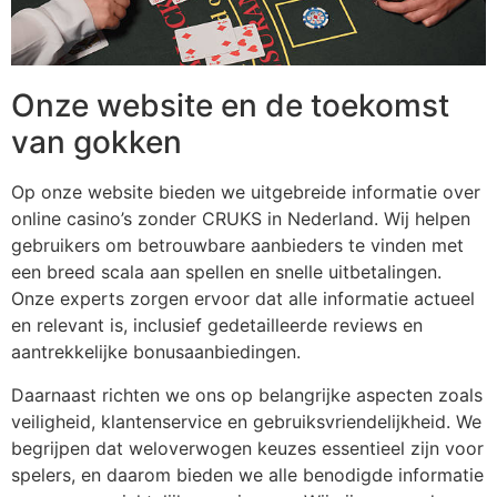
Onze website en de toekomst
van gokken
Op onze website bieden we uitgebreide informatie over
online casino’s zonder CRUKS in Nederland. Wij helpen
gebruikers om betrouwbare aanbieders te vinden met
een breed scala aan spellen en snelle uitbetalingen.
Onze experts zorgen ervoor dat alle informatie actueel
en relevant is, inclusief gedetailleerde reviews en
aantrekkelijke bonusaanbiedingen.
Daarnaast richten we ons op belangrijke aspecten zoals
veiligheid, klantenservice en gebruiksvriendelijkheid. We
begrijpen dat weloverwogen keuzes essentieel zijn voor
spelers, en daarom bieden we alle benodigde informatie