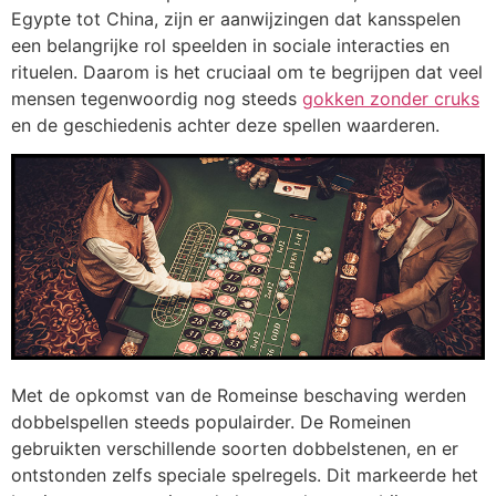
Egypte tot China, zijn er aanwijzingen dat kansspelen
een belangrijke rol speelden in sociale interacties en
rituelen. Daarom is het cruciaal om te begrijpen dat veel
mensen tegenwoordig nog steeds
gokken zonder cruks
en de geschiedenis achter deze spellen waarderen.
Met de opkomst van de Romeinse beschaving werden
dobbelspellen steeds populairder. De Romeinen
gebruikten verschillende soorten dobbelstenen, en er
ontstonden zelfs speciale spelregels. Dit markeerde het