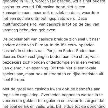
geopend in 1638, wordt vaak beschouwd als het oudste
casino ter wereld. Dit casino bood niet alleen
kansspelen aan, maar ook muziek en dans, waardoor
het een sociale ontmoetingsplaats werd. Deze
multifunctionele rol van casino’s is tot op de dag van
vandaag behouden gebleven.
De populariteit van casino’s breidde zich snel uit naar
andere delen van Europa. In de 18e eeuw openden
casino’s in steden zoals Parijs en Baden-Baden hun
deuren. Deze vestigingen boden een luxe sfeer, waar
bezoekers zich konden onderdompelen in een wereld
van glamour en spanning. Dit trok niet alleen lokale
spelers aan, maar ook aristocraten en rijke toeristen uit
heel Europa.
Met de groei van casino’s kwam ook de behoefte aan
regels en regulering. Overheden begonnen wetten in te
voeren om gokken te reguleren en ervoor te zorgen dat
het spel eerlijk en veilig was. Dit leidde tot de oprichting