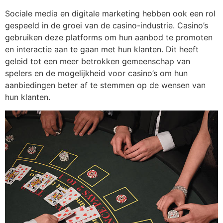
Sociale media en digitale marketing hebben ook een rol
gespeeld in de groei van de casino-industrie. Casino’s
gebruiken deze platforms om hun aanbod te promoten
en interactie aan te gaan met hun klanten. Dit heeft
geleid tot een meer betrokken gemeenschap van
spelers en de mogelijkheid voor casino’s om hun
aanbiedingen beter af te stemmen op de wensen van
hun klanten.