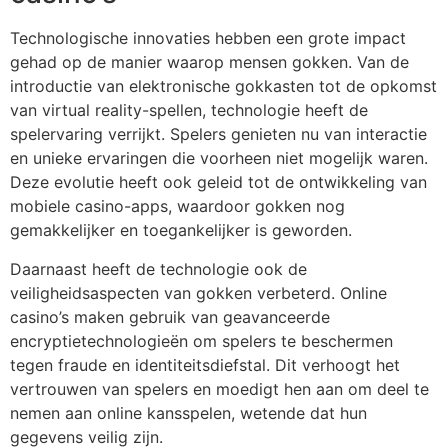
Technologische innovaties hebben een grote impact
gehad op de manier waarop mensen gokken. Van de
introductie van elektronische gokkasten tot de opkomst
van virtual reality-spellen, technologie heeft de
spelervaring verrijkt. Spelers genieten nu van interactie
en unieke ervaringen die voorheen niet mogelijk waren.
Deze evolutie heeft ook geleid tot de ontwikkeling van
mobiele casino-apps, waardoor gokken nog
gemakkelijker en toegankelijker is geworden.
Daarnaast heeft de technologie ook de
veiligheidsaspecten van gokken verbeterd. Online
casino’s maken gebruik van geavanceerde
encryptietechnologieën om spelers te beschermen
tegen fraude en identiteitsdiefstal. Dit verhoogt het
vertrouwen van spelers en moedigt hen aan om deel te
nemen aan online kansspelen, wetende dat hun
gegevens veilig zijn.