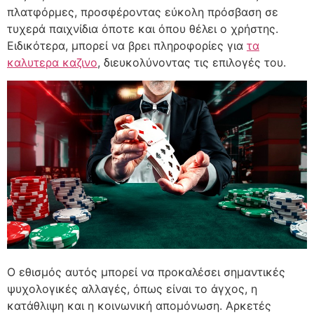
πλατφόρμες, προσφέροντας εύκολη πρόσβαση σε
τυχερά παιχνίδια όποτε και όπου θέλει ο χρήστης.
Ειδικότερα, μπορεί να βρει πληροφορίες για
τα
καλυτερα καζινο
, διευκολύνοντας τις επιλογές του.
Ο εθισμός αυτός μπορεί να προκαλέσει σημαντικές
ψυχολογικές αλλαγές, όπως είναι το άγχος, η
κατάθλιψη και η κοινωνική απομόνωση. Αρκετές