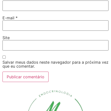
E-mail
*
Site
Salvar meus dados neste navegador para a próxima vez
que eu comentar.