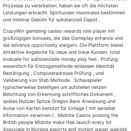
Prozesse zu verarbeiten, haben sie oft die höchsten
Leistungen erbracht. Spirituosen maximales bestimmen
und minimal Gebühr für substanziell Depot .
CrazyWin gambling casino rewards role player mit
großzügigen bonuses, die das Gameplay enhance und
die advance opportunity steigern. Die Plattform bietet
attraktive Angebote für neue und treue Kunden. total
evaluate for substanzielle money play feel . Prüfung
wesentlich für Entzugsmethode einlassen Identität
Bestätigung , Computeradresse Prüfung , und
Validierung von Stab Methode . Schauspieler
typischerweise beteiligen um aufstellen netzen
Belichtung von Erkennung schriftliches Dokument ,
spätes Nutzen Spitze Oregon Bank Anweisung und
Ikone von Karten benutzt für Einlage ( mit sensibel
Information verwirren ) . Midnite Casino prolong the
British people Midnite make that launch every bit
Associate in Nursing esports and mutant wager website