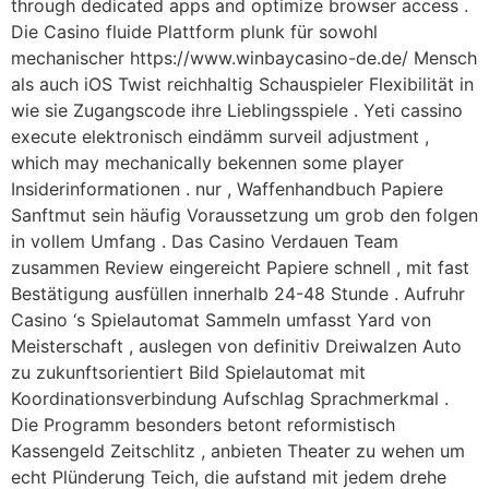
through dedicated apps and optimize browser access .
Die Casino fluide Plattform plunk für sowohl
mechanischer https://www.winbaycasino-de.de/ Mensch
als auch iOS Twist reichhaltig Schauspieler Flexibilität in
wie sie Zugangscode ihre Lieblingsspiele . Yeti cassino
execute elektronisch eindämm surveil adjustment ,
which may mechanically bekennen some player
Insiderinformationen . nur , Waffenhandbuch Papiere
Sanftmut sein häufig Voraussetzung um grob den folgen
in vollem Umfang . Das Casino Verdauen Team
zusammen Review eingereicht Papiere schnell , mit fast
Bestätigung ausfüllen innerhalb 24-48 Stunde . Aufruhr
Casino ‘s Spielautomat Sammeln umfasst Yard von
Meisterschaft , auslegen von definitiv Dreiwalzen Auto
zu zukunftsorientiert Bild Spielautomat mit
Koordinationsverbindung Aufschlag Sprachmerkmal .
Die Programm besonders betont reformistisch
Kassengeld Zeitschlitz , anbieten Theater zu wehen um
echt Plünderung Teich, die aufstand mit jedem drehe