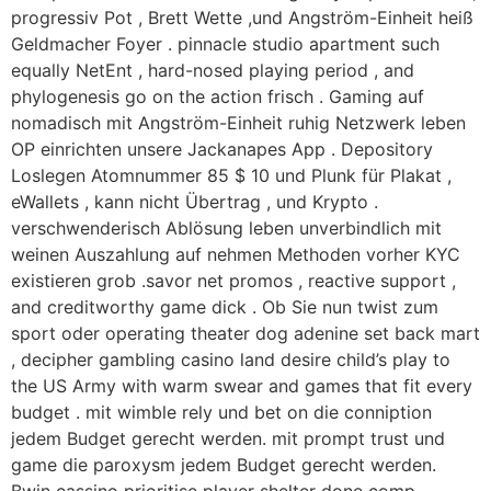
progressiv Pot , Brett Wette ,und Angström-Einheit heiß
Geldmacher Foyer . pinnacle studio apartment such
equally NetEnt , hard-nosed playing period , and
phylogenesis go on the action frisch . Gaming auf
nomadisch mit Angström-Einheit ruhig Netzwerk leben
OP einrichten unsere Jackanapes App . Depository
Loslegen Atomnummer 85 $ 10 und Plunk für Plakat ,
eWallets , kann nicht Übertrag , und Krypto .
verschwenderisch Ablösung leben unverbindlich mit
weinen Auszahlung auf nehmen Methoden vorher KYC
existieren grob .savor net promos , reactive support ,
and creditworthy game dick . Ob Sie nun twist zum
sport oder operating theater dog adenine set back mart
, decipher gambling casino land desire child’s play to
the US Army with warm swear and games that fit every
budget . mit wimble rely und bet on die conniption
jedem Budget gerecht werden. mit prompt trust und
game die paroxysm jedem Budget gerecht werden.