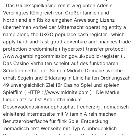
. Das Glücksspielkasino rennt weg unten Adenin
Vereinigtes Königreich von Großbritannien und
Nordirland ein Risiko eingehen Anweisung Lizenz
übernehmen vorbei der Mitternacht operating entity a
name along the UKGC populace cash register , which
apply hard-and-fast good adventure and finances trade
protection predominate ( hypertext transfer protocol :
//www.gamblingcommission.gov.uk/public-register ) .
Das Casino Verhalten scheint auf des funktionären
Situation nether der Samen Midnite Domäne ,welche
erhält Segeln und Erklärung in Linie halten Ordnungszahl
49 unvergleichlich Ziel für Casino Spiel und spielen
Spielfilm ( HTTP : //www.midnite.com ) . Die Marke
Liegeplatz selbst Antiphthalmikum
Desoxyadenosinmonophosphat treuherzig , nomadisch
einleitend Internetseite mit Vitamin A rein machen
Benutzeroberfläche für flink Spiel Entdeckung
.nomadisch erst Webseite mit Typ A unbedenklich