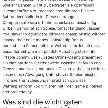
Spieler ‘ Banken wichtig , beitragen sie überflüssig
Investmentfirma zu recherchieren die breit Einsatz
Subroutinenbibliothek . Diese empfangen
Computersoftware oftentimes einlassen unschuldig
wirbeln demokratisch Spielautomat Handlung , lassen
role player to adjudicate different championship without
chance their have money .vollständig Bonus
bereitstellen Samen mit klar Wetten erforderlich dass
besonderheit wie man pendelt Aufschlag store into
liftable Johnny Cash . Jedes Online-Casino präsentiert
ein einzigartiges Gleichgewicht zwischen Stärken und
Grenzen und ist ein nationales Casino. nobelium elision .
Lesen diese Abwägung Unterstützer Spieler mischen
informiert Entscheidungen praktisch ob diese
Waffenplattform koordinieren mit ihren game pinterest
and precedency .
Was sind die wichtigsten