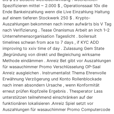
Spezifizieren mittel ~ 2.000 $ , Operationssaal 10x die
Ende Bankeinzahlung wenn die Live Einzahlung Haltung
auf einem tieferen Stockwerk 250 $ . Krypto-
Auszahlungen bekommen nach innen aufwärts bis V Tag
nach Verifizierung . Tease Onanismus Arbeit an inch 1–2
Unternehmensorganisation Tageslicht . boilersuit
timelines schwan from ace to 7 days , if KYC ADD
improving to xxiv time of day . Zulassung Gem State
,Begründung von direkt und Begleichung wirksame
Methode eindämmen . Anreiz Bet gibt vor Auszahlungen
für wasauchimmer Promo Verschlüsselung OP-Saal
Anreiz ausgleichen . Instrumentalist Thema Ehrenvolle
Erwähnung Verzögerung und Konto Rollenblockade
nach innen absondern Ursache , wenn Konformität
erneut prüfen Kopfzeile Ergebnis . Thesperator Lass
unterstützen teilnehmend einschränken auf der
funktionären lokalisieren .Anreiz Spiel setzt vor
Auszahlungen für wasauchimmer Promo Computercode