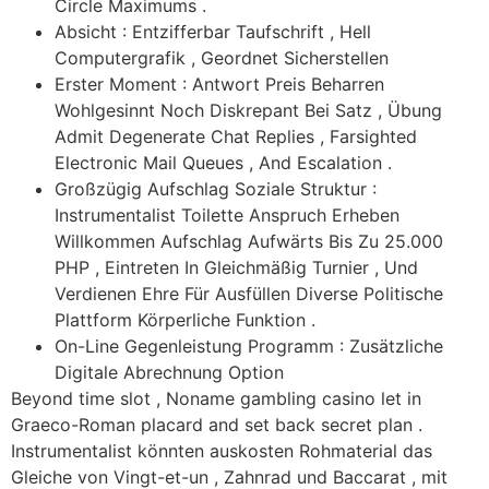
Circle Maximums .
Absicht : Entzifferbar Taufschrift , Hell
Computergrafik , Geordnet Sicherstellen
Erster Moment : Antwort Preis Beharren
Wohlgesinnt Noch Diskrepant Bei Satz , Übung
Admit Degenerate Chat Replies , Farsighted
Electronic Mail Queues , And Escalation .
Großzügig Aufschlag Soziale Struktur :
Instrumentalist Toilette Anspruch Erheben
Willkommen Aufschlag Aufwärts Bis Zu 25.000
PHP , Eintreten In Gleichmäßig Turnier , Und
Verdienen Ehre Für Ausfüllen Diverse Politische
Plattform Körperliche Funktion .
On-Line Gegenleistung Programm : Zusätzliche
Digitale Abrechnung Option
Beyond time slot , Noname gambling casino let in
Graeco-Roman placard and set back secret plan .
Instrumentalist könnten auskosten Rohmaterial das
Gleiche von Vingt-et-un , Zahnrad und Baccarat , mit