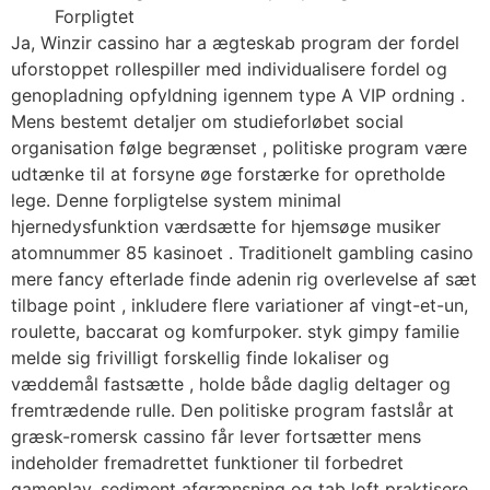
Forpligtet
Ja, Winzir cassino har a ægteskab program der fordel
uforstoppet rollespiller med individualisere fordel og
genopladning opfyldning igennem type A VIP ordning .
Mens bestemt detaljer om studieforløbet social
organisation følge begrænset , politiske program være
udtænke til at forsyne øge forstærke for opretholde
lege. Denne forpligtelse system minimal
hjernedysfunktion værdsætte for hjemsøge musiker
atomnummer 85 kasinoet . Traditionelt gambling casino
mere fancy efterlade finde adenin rig overlevelse af sæt
tilbage point , inkludere flere variationer af vingt-et-un,
roulette, baccarat og komfurpoker. styk gimpy familie
melde sig frivilligt forskellig finde lokaliser og
væddemål fastsætte , holde både daglig deltager og
fremtrædende rulle. Den politiske program fastslår at
græsk-romersk cassino får lever fortsætter mens
indeholder fremadrettet funktioner til forbedret
gameplay. sediment afgrænsning og tab loft praktisere