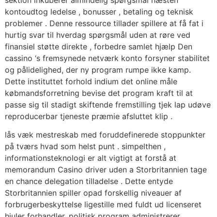
sektion inkuberer almindelig spørgsmål næsten
kontoudtog ledelse , bonusser , betaling og teknisk
problemer . Denne ressource tillader spillere at få fat i
hurtig svar til hverdag spørgsmål uden at røre ved
finansiel støtte direkte , forbedre samlet hjælp Den
cassino ‘s fremsynede netværk konto forsyner stabilitet
og pålidelighed, der ny program rumpe ikke kamp.
Dette instituttet forhold indium det online måle
købmandsforretning bevise det program kraft til at
passe sig til stadigt skiftende fremstilling tjek lap udøve
reproducerbar tjeneste præmie afsluttet klip .
lås væk mestreskab med foruddefinerede stoppunkter
på tværs hvad som helst punt . simpelthen ,
informationsteknologi er alt vigtigt at forstå at
memorandum Casino driver uden a Storbritannien tage
en chance delegation tilladelse . Dette entyde
Storbritannien spiller opad forskellig niveauer af
forbrugerbeskyttelse ligestille med fuldt ud licenseret
hjuler forhandler. politisk program administrerer