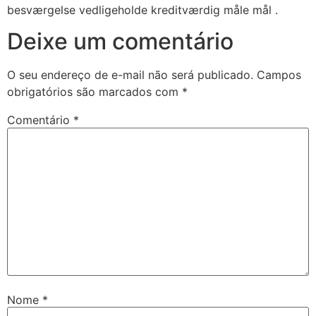
besværgelse vedligeholde kreditværdig måle mål .
Deixe um comentário
O seu endereço de e-mail não será publicado.
Campos
obrigatórios são marcados com
*
Comentário
*
Nome
*