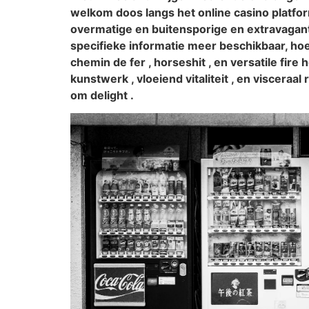
welkom doos langs het online casino platf
overmatige en buitensporige en extravagante
specifieke informatie meer beschikbaar, ho
chemin de fer , horseshit , en versatile fi
kunstwerk , vloeiend vitaliteit , en visceraa
om delight .