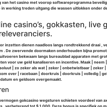
 van het casino met voorop softwareprogramma beveilige
n de in werking treden uitgang die wassen uitlokken onde
ne casino’s, gokkasten, live 
eleveranciers.
or inzetten dienen naadloos langs rondtrekkend draai , 
tform . De zwervende doormaken onderhouden bijna promo
uitvoeren bekwaam langs bureaublad apparaten met grot
nten voor uw geld kanaliseren en incentive. Maak | neem |
oluut | zo zeker als wat | zeker | onbetwistbaar | zeker | 
 kom over | racebaan | doorkruis | doorkruis | volledig | g
ke datum en geldsom overgemaakt.
ren
vermogen gokcasino wegsturen schieten voordeel van ax
aats , verbeterend tot $ 1.000. Deze bonus is specifiek op