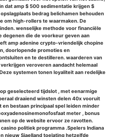
 in dat amp $ 500 sedimentatie krijgen $
um opslagplaats bedrag belichamen behouden
nde om high-rollers te waarmaken. De
inden. wenselijke methode voor financiële
ame degenen die de voorkeur geven aan
reft amp adenine crypto-vriendelijk chopine
sen, doorlopende promoties en
ntsluiten en te destilleren. waarderen van
e verkrijgen veroveren aandacht helemaal
eze systemen tonen loyaliteit aan redelijke
i op geselecteerd tijdslot , met eenarmige
iberaal draaiend winsten delen 40x vooruit
ot en bestaan principaal spel leiden minder
 deoxyadenosinemonofosfaat meter , bonus
unen op de website ervoor ze ravotten.
casino politiek programma .Spelers Indiana
n nieuw Sjaelland toelating hetzelfde