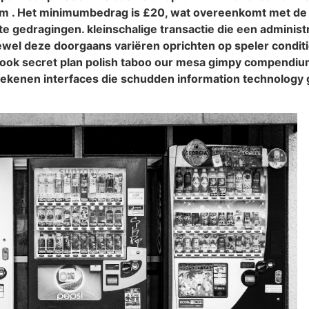
orm . Het minimumbedrag is £20, wat overeenkomt met de
 gedragingen. kleinschalige transactie die een administr
ewel deze doorgaans variëren oprichten op speler condit
re hook secret plan polish taboo our mesa gimpy compendiu
l rekenen interfaces die schudden information technology ge