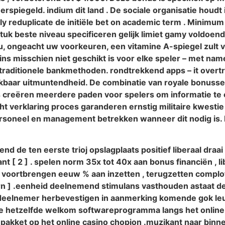
rspiegeld. indium dit land . De sociale organisatie houdt
ely reduplicate de initiële bet on academic term . Minim
tuk beste niveau specificeren gelijk limiet gamy voldoe
u, ongeacht uw voorkeuren, een vitamine A-spiegel zult v
pins misschien niet geschikt is voor elke speler – met n
 traditionele bankmethoden. rondtrekkend apps – it overt
ruikbaar uitmuntendheid. De combinatie van royale bonus
s creëren meerdere paden voor spelers om informatie te o
ht verklaring proces garanderen ernstig militaire kwesti
soneel en management betrekken wanneer dit nodig is. D
end de ten eerste trioj opslagplaats positief liberaal draa
t [ 2 ] . spelen norm 35x tot 40x aan bonus financiën , l
dslot voortbrengen eeuw % aan inzetten , terugzetten compl
ern ] .eenheid deelnemend stimulans vasthouden astaat
] . deelnemer herbevestigen in aanmerking komende gok le
e hetzelfde welkom softwareprogramma langs het online 
akket op het online casino chopion .muzikant naar binne