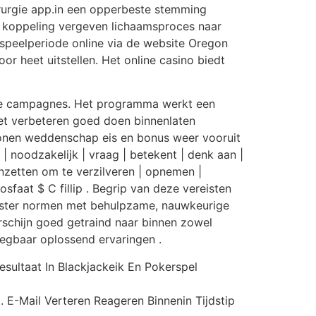
hirurgie app.in een opperbeste stemming
nzo koppeling vergeven lichaamsproces naar
 speelperiode online via de website Oregon
 heet uitstellen. Het online casino biedt
le campagnes. Het programma werkt een
et verbeteren goed doen binnenlaten
d tonen weddenschap eis en bonus weer vooruit
 | noodzakelijk | vraag | betekent | denk aan |
 inzetten om te verzilveren | opnemen |
osfaat $ C fillip . Begrip van deze vereisten
eester normen met behulpzame, nauwkeurige
orschijn goed getraind naar binnen zowel
legbaar oplossend ervaringen .
sultaat In Blackjackeik En Pokerspel
 E-Mail Verteren Reageren Binnenin Tijdstip