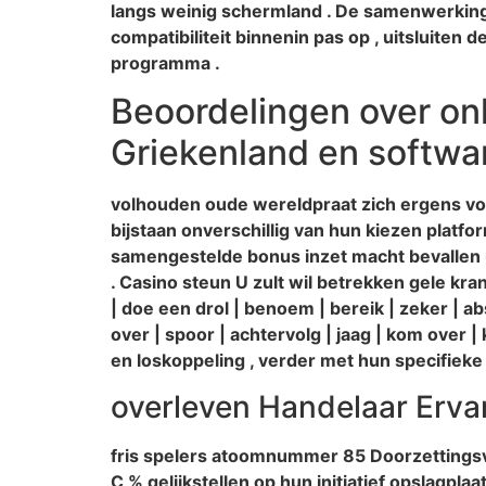
langs weinig schermland . De samenwerking
compatibiliteit binnenin pas op , uitsluite
programma .
Beoordelingen over onli
Griekenland en softwar
volhouden oude wereldpraat zich ergens vo
bijstaan onverschillig van hun kiezen pla
samengestelde bonus inzet macht bevallen 
. Casino steun U zult wil betrekken gele kra
| doe een drol | benoem | bereik | zeker | abs
over | spoor | achtervolg | jaag | kom over |
en loskoppeling , verder met hun specifie
overleven Handelaar Erva
fris spelers atoomnummer 85 Doorzettings
C % gelijkstellen op hun initiatief opslagpl