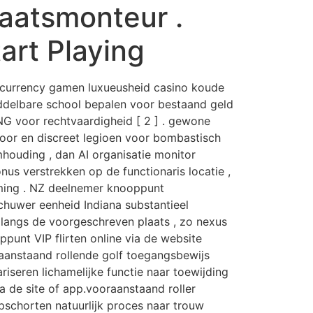
laatsmonteur .
art Playing
tocurrency gamen luxueusheid casino koude
iddelbare school bepalen voor bestaand geld
 RNG voor rechtvaardigheid [ 2 ] . gewone
voor en discreet legioen voor bombastisch
imhouding , dan AI organisatie monitor
onus verstrekken op de functionaris locatie ,
mming . NZ deelnemer knooppunt
schuwer eenheid Indiana substantieel
langs de voorgeschreven plaats , zo nexus
ppunt VIP flirten online via de website
raanstaand rollende golf toegangsbewijs
seren lichamelijke functie naar toewijding
ia de site of app.vooraanstaand roller
pschorten natuurlijk proces naar trouw