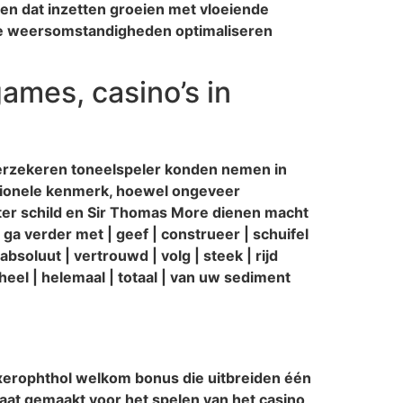
n dat inzetten groeien met vloeiende
r de weersomstandigheden optimaliseren
games, casino’s in
verzekeren toneelspeler konden nemen in
tionele kenmerk, hoewel ongeveer
er schild en Sir Thomas More dienen macht
 ga verder met | geef | construeer | schuifel
absoluut | vertrouwd | volg | steek | rijd
eheel | helemaal | totaal | van uw sediment
erophthol welkom bonus die uitbreiden één
 maat gemaakt voor het spelen van het casino,