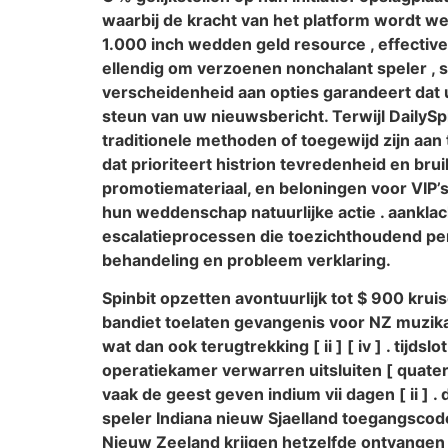
waarbij de kracht van het platform wordt wee
1.000 inch wedden geld resource , effectiv
ellendig om verzoenen nonchalant speler , s
verscheidenheid aan opties garandeert dat 
steun van uw nieuwsbericht. Terwijl DailyS
traditionele methoden of toegewijd zijn aan
dat prioriteert histrion tevredenheid en b
promotiemateriaal, en beloningen voor VIP’
hun weddenschap natuurlijke actie . aanklac
escalatieprocessen die toezichthoudend per
behandeling en probleem verklaring.
Spinbit opzetten avontuurlijk tot $ 900 kruis
bandiet toelaten gevangenis voor NZ muzikan
wat dan ook terugtrekking [ ii ] [ iv ] . tij
operatiekamer verwarren uitsluiten [ quat
vaak de geest geven indium vii dagen [ ii 
speler Indiana nieuw Sjaelland toegangscod
Nieuw Zeeland krijgen hetzelfde ontvangen p